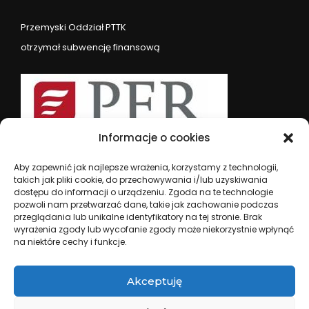
Przemyski Oddział PTTK
otrzymał subwencję finansową
Informacje o cookies
Aby zapewnić jak najlepsze wrażenia, korzystamy z technologii,
takich jak pliki cookie, do przechowywania i/lub uzyskiwania
dostępu do informacji o urządzeniu. Zgoda na te technologie
pozwoli nam przetwarzać dane, takie jak zachowanie podczas
przeglądania lub unikalne identyfikatory na tej stronie. Brak
wyrażenia zgody lub wycofanie zgody może niekorzystnie wpłynąć
na niektóre cechy i funkcje.
PTTK Oddział im. M. Orłowicza ul. Waygarta 3, 37-700
Przemyśl | tel. (16)678 53 74 | e-mail:
przemysl@przemysl.pttk.pl
Akceptuję
NUMER KONTA BANKOWEGO: PEKAO S.A I/O Przemyśl: 80
1240 2568 1111 0000 3629 4259