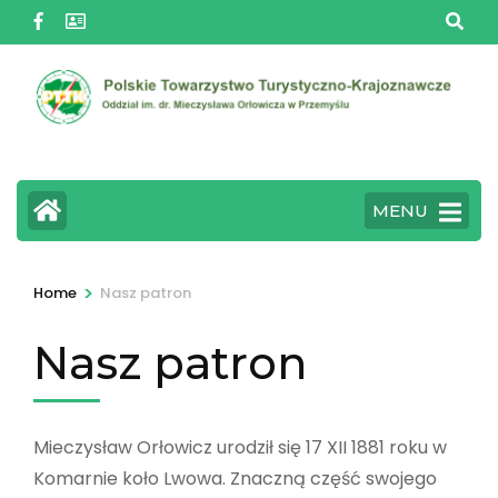
Skip
to
content
(Press
Enter)
MENU
>
Home
Nasz patron
Nasz patron
Mieczysław Orłowicz urodził się 17 XII 1881 roku w
Komarnie koło Lwowa. Znaczną część swojego