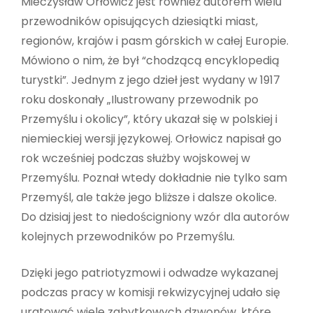
Mieczysław Orłowicz jest również autorem wielu
przewodników opisujących dziesiątki miast,
regionów, krajów i pasm górskich w całej Europie.
Mówiono o nim, że był “chodzącą encyklopedią
turystki”. Jednym z jego dzieł jest wydany w 1917
roku doskonały „Ilustrowany przewodnik po
Przemyślu i okolicy”, który ukazał się w polskiej i
niemieckiej wersji językowej. Orłowicz napisał go
rok wcześniej podczas służby wojskowej w
Przemyślu. Poznał wtedy dokładnie nie tylko sam
Przemyśl, ale także jego bliższe i dalsze okolice.
Do dzisiaj jest to niedościgniony wzór dla autorów
kolejnych przewodników po Przemyślu.
Dzięki jego patriotyzmowi i odwadze wykazanej
podczas pracy w komisji rekwizycyjnej udało się
uratować wiele zabytkowych dzwonów, które