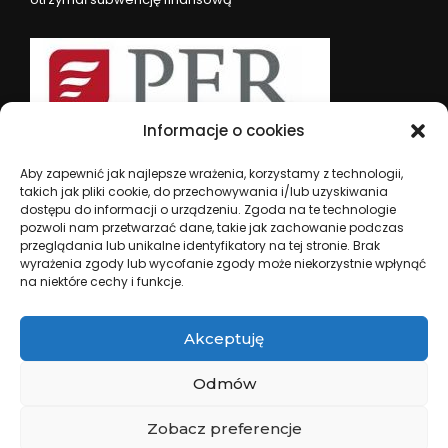
Informacje o cookies
Aby zapewnić jak najlepsze wrażenia, korzystamy z technologii,
takich jak pliki cookie, do przechowywania i/lub uzyskiwania
dostępu do informacji o urządzeniu. Zgoda na te technologie
pozwoli nam przetwarzać dane, takie jak zachowanie podczas
przeglądania lub unikalne identyfikatory na tej stronie. Brak
wyrażenia zgody lub wycofanie zgody może niekorzystnie wpłynąć
na niektóre cechy i funkcje.
PTTK Oddział im. M. Orłowicza ul. Waygarta 3, 37-700
Przemyśl | tel. (16)678 53 74 | e-mail:
przemysl@przemysl.pttk.pl
Akceptuję
NUMER KONTA BANKOWEGO: PEKAO S.A I/O Przemyśl: 80
1240 2568 1111 0000 3629 4259
Odmów
Travel Agency | Developed By
Rara Themes
Powered
by
WordPress
.
Zobacz preferencje