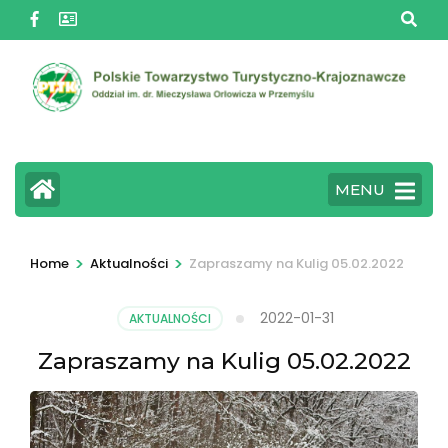
Skip
to
content
(Press
Enter)
MENU
>
>
Home
Aktualności
Zapraszamy na Kulig 05.02.2022
2022-01-31
AKTUALNOŚCI
Zapraszamy na Kulig 05.02.2022