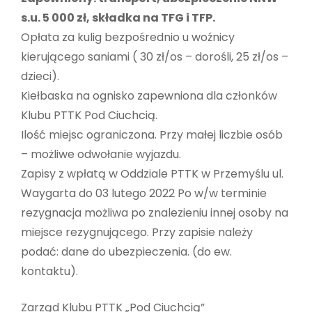
s.u. 5 000 zł, składka na TFG i TFP.
Opłata za kulig bezpośrednio u woźnicy
kierującego saniami ( 30 zł/os – dorośli, 25 zł/os –
dzieci).
Kiełbaska na ognisko zapewniona dla członków
Klubu PTTK Pod Ciuchcią.
Ilość miejsc ograniczona. Przy małej liczbie osób
– możliwe odwołanie wyjazdu.
Zapisy z wpłatą w Oddziale PTTK w Przemyślu ul.
Waygarta do 03 lutego 2022 Po w/w terminie
rezygnacja możliwa po znalezieniu innej osoby na
miejsce rezygnującego. Przy zapisie należy
podać: dane do ubezpieczenia. (do ew.
kontaktu).
Zarząd Klubu PTTK „Pod Ciuchcią”