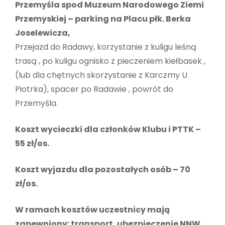
Przemyśla spod Muzeum Narodowego Ziemi
Przemyskiej – parking na Placu płk. Berka
Joselewicza,
Przejazd do Radawy, korzystanie z kuligu leśną
trasą , po kuligu ognisko z pieczeniem kiełbasek ,
(lub dla chętnych skorzystanie z Karczmy U
Piotrka), spacer po Radawie , powrót do
Przemyśla.
Koszt wycieczki dla członków Klubu i PTTK –
55 zł/os.
Koszt wyjazdu dla pozostałych osób – 70
zł/os.
W ramach kosztów uczestnicy mają
zapewniony: transport, ubezpieczenie NNW