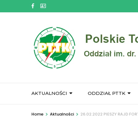
Skip
to
content
(Press
Enter)
AKTUALNOŚCI
ODDZIAŁ PTTK
>
>
Home
Aktualności
26.02.2022 PIESZY RAJD FOR