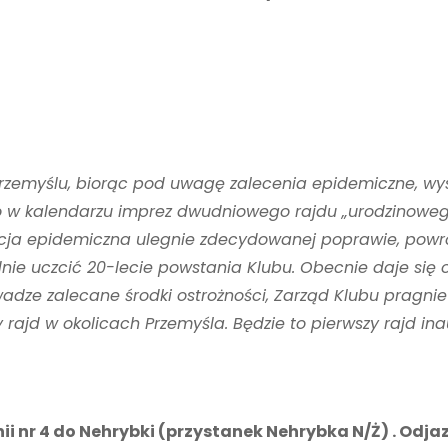
rzemyślu, biorąc pod uwagę zalecenia epidemiczne, wys
o w kalendarzu imprez dwudniowego rajdu „urodzinoweg
tuacja epidemiczna ulegnie zdecydowanej poprawie, pow
ie uczcić 20-lecie powstania Klubu. Obecnie daje się
adze zalecane środki ostrożności, Zarząd Klubu pragni
ajd w okolicach Przemyśla. Będzie to pierwszy rajd ina
i nr 4 do Nehrybki (przystanek Nehrybka N/Ż) . Odjaz