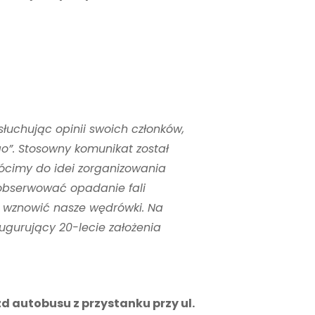
łuchując opinii swoich członków,
o”. Stosowny komunikat został
rócimy do idei zorganizowania
 obserwować opadanie fali
e wznowić nasze wędrówki. Na
ugurujący 20-lecie założenia
d autobusu z przystanku przy ul.