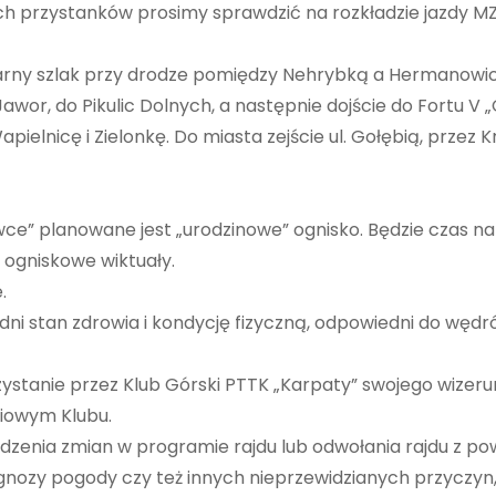
ch przystanków prosimy sprawdzić na rozkładzie jazdy MZK
czarny szlak przy drodze pomiędzy Nehrybką a Hermanowic
awor, do Pikulic Dolnych, a następnie dojście do Fortu V „
apielnicę i Zielonkę. Do miasta zejście ul. Gołębią, przez 
ce” planowane jest „urodzinowe” ognisko. Będzie czas n
ogniskowe wiktuały.
.
dni stan zdrowia i kondycję fizyczną, odpowiedni do wę
ystanie przez Klub Górski PTTK „Karpaty” swojego wizerunk
ciowym Klubu.
zenia zmian w programie rajdu lub odwołania rajdu z pow
gnozy pogody czy też innych nieprzewidzianych przyczyn