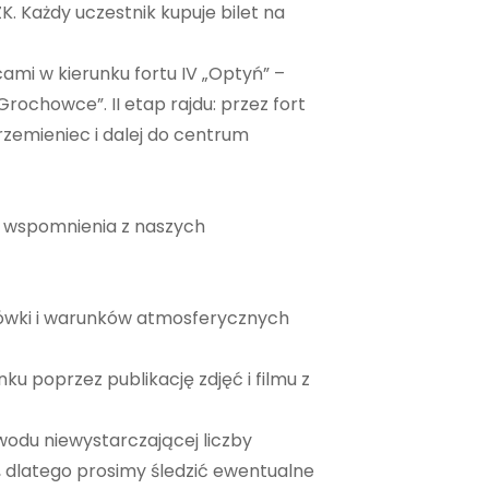
. Każdy uczestnik kupuje bilet na
ami w kierunku fortu IV „Optyń” –
Grochowce”. II etap rajdu: przez fort
Krzemieniec i dalej do centrum
a wspomnienia z naszych
drówki i warunków atmosferycznych
u poprzez publikację zdjęć i filmu z
odu niewystarczającej liczby
, dlatego prosimy śledzić ewentualne