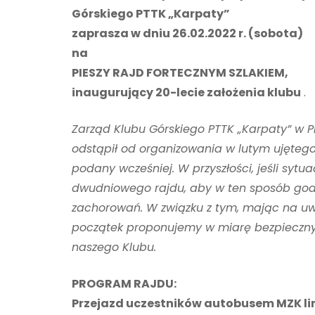
Górskiego PTTK „Karpaty”
zaprasza w dniu 26.02.2022 r. (sobota)
na
PIESZY RAJD FORTECZNYM SZLAKIEM,
inaugurujący 20-lecie założenia klubu
.
Zarząd Klubu Górskiego PTTK „Karpaty” w P
odstąpił od organizowania w lutym ujęteg
podany wcześniej. W przyszłości, jeśli sy
dwudniowego rajdu, aby w ten sposób godn
zachorowań. W związku z tym, mając na uw
początek proponujemy w miarę bezpieczny r
naszego Klubu.
PROGRAM RAJDU:
Przejazd uczestników autobusem MZK lini