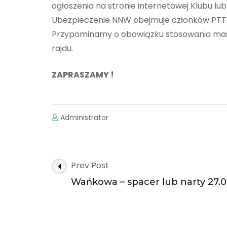
ogłoszenia na stronie internetowej Klubu lu
Ubezpieczenie NNW obejmuje członków PTTK 
Przypominamy o obowiązku stosowania mas
rajdu.
ZAPRASZAMY !
Administrator
Post
Prev Post
Navigation
Wańkowa – spacer lub narty 27.