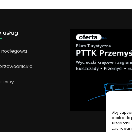
 usługi
a noclegowa
 przewodnickie
odnicy
Aby zapewni
cookie, do
urządzeniu
zachowanie