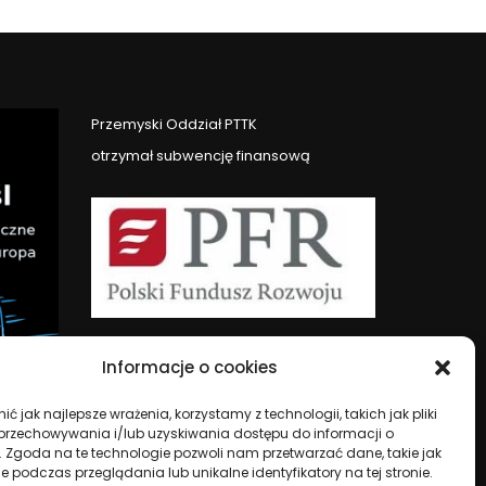
Przemyski Oddział PTTK
otrzymał subwencję finansową
Informacje o cookies
ć jak najlepsze wrażenia, korzystamy z technologii, takich jak pliki
 przechowywania i/lub uzyskiwania dostępu do informacji o
. Zgoda na te technologie pozwoli nam przetwarzać dane, takie jak
 podczas przeglądania lub unikalne identyfikatory na tej stronie.