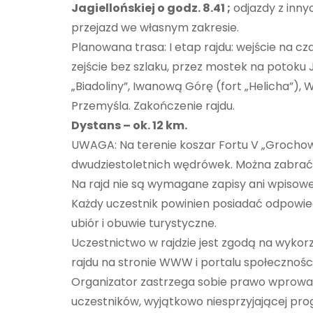
Jagiellońskiej o godz. 8.41 ;
odjazdy z inny
przejazd we własnym zakresie.
Planowana trasa: I etap rajdu: wejście na 
zejście bez szlaku, przez mostek na potoku J
„Biadoliny”, Iwanową Górę (fort „Helicha”), W
Przemyśla. Zakończenie rajdu.
Dystans – ok. 12 km.
UWAGA: Na terenie koszar Fortu V „Grochow
dwudziestoletnich wędrówek. Można zabrać 
Na rajd nie są wymagane zapisy ani wpisowe
Każdy uczestnik powinien posiadać odpowie
ubiór i obuwie turystyczne.
Uczestnictwo w rajdzie jest zgodą na wykorz
rajdu na stronie WWW i portalu społecznoś
Organizator zastrzega sobie prawo wprowad
uczestników, wyjątkowo niesprzyjającej pro