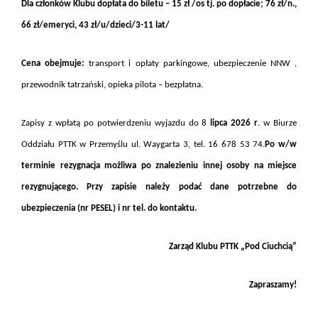
Dla członków Klubu dopłata do biletu – 15 zł /os tj. po dopłacie; 76 zł/n.,
66 zł/emeryci, 43 zł/u/dzieci/3-11 lat/
Cena obejmuje
:
transport i opłaty parkingowe, ubezpieczenie NNW ,
przewodnik tatrzański,
o
pieka pilota – bezpłatna.
Zapisy z wpłatą po potwierdzeniu wyjazdu do 8
lipca 2026 r
. w Biurze
Oddziału PTTK w Przemyślu ul. Waygarta 3, tel. 16 678 53 74.
Po w/w
terminie rezygnacja możliwa po znalezieniu innej osoby na miejsce
rezygnującego. Przy zapisie należy podać dane potrzebne do
ubezpieczenia (nr PESEL) i nr tel. do kontaktu.
Zarząd Klubu PTTK „Pod Ciuchcią”
Zapraszamy!