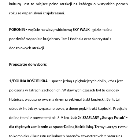
kulturą. Jest to miejsce pełne atrakcji na każdego o wszystkich porach
roku ze wspaniałymi krajobrazami.
PORONIN–
wejście na wieżę widokową
SKY WALK
, gdzie można
podziwiać wspaniałe krajobrazy Tatr i Podhala oraz skorzystać z
dodatkowych atrakcji.
Propozycje do wyboru;
1/DOLINA KOŚCIELISKA –
spacer jedną z piękniejszych dolin, która
jest
położona w Tatrach Zachodnich. W dawnych czasach był tu ośrodek
Hutniczy, wypasano owce, a dnem przebiegał trakt kupiecki.
Był tutaj
ośrodek hutniczy, wypasano owce, a dnem pędził trakt kupiecki.
Przejście
doliną (tam i z powrotem) ok. 8-9 km.
Lub
2/ SZAFLARY „Gorący Potok”–
dla chętnych zamiennie za spacerDoliną Kościeliską. T
ermy Gorący Potok
to kompleks kilkunastu unikalnych basenów zewnętrznych z naturalną,