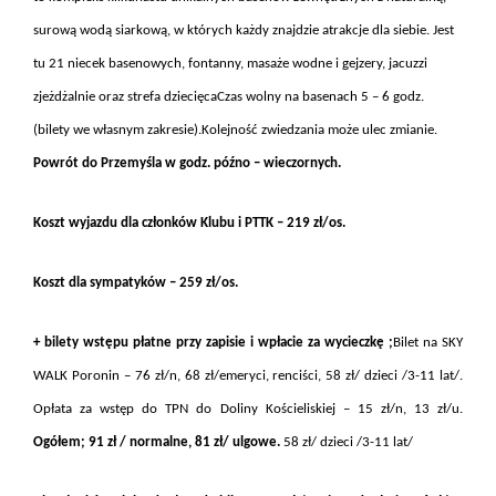
surową wodą siarkową, w których każdy znajdzie atrakcje dla siebie. Jest
tu 21 niecek basenowych, fontanny, masaże wodne i gejzery, jacuzzi
zjeżdżalnie oraz strefa dziecięca
Czas wolny na basenach 5 – 6 godz.
(bilety we własnym zakresie).Kolejność zwiedzania może ulec zmianie.
Powrót do Przemyśla w godz. późno – wieczornych.
Koszt wyjazdu dla członków Klubu i PTTK – 219 zł/os.
Koszt dla sympatyków – 259 zł/os.
+ bilety wstępu płatne przy zapisie i wpłacie za wycieczkę ;
Bilet na SKY
WALK Poronin – 76 zł/n, 68 zł/emeryci, renciści, 58 zł/ dzieci /3-11 lat/.
Opłata za wstęp do TPN do Doliny Kościeliskiej – 15 zł/n, 13 zł/u.
Ogółem; 91 zł / normalne, 81 zł/ ulgowe.
58 zł/ dzieci /3-11 lat/