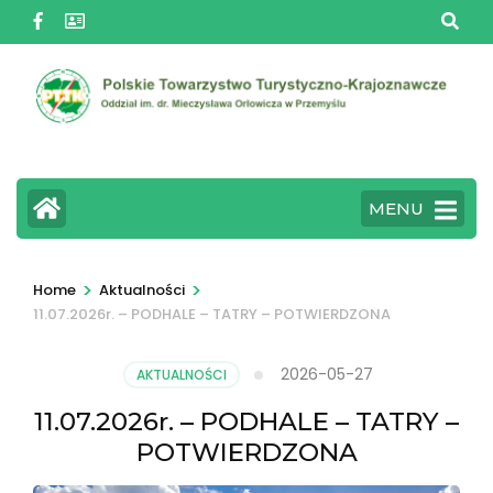
Skip
to
content
(Press
Enter)
MENU
>
>
Home
Aktualności
11.07.2026r. – PODHALE – TATRY – POTWIERDZONA
2026-05-27
AKTUALNOŚCI
11.07.2026r. – PODHALE – TATRY –
POTWIERDZONA