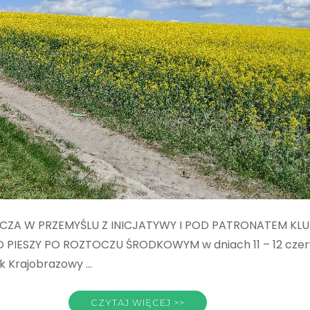
ICZA W PRZEMYŚLU Z INICJATYWY I POD PATRONATEM KL
IESZY PO ROZTOCZU ŚRODKOWYM w dniach 11 – 12 czer
rk Krajobrazowy …
CZYTAJ WIĘCEJ >>