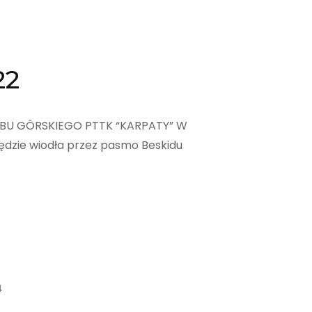
22
UBU GÓRSKIEGO PTTK “KARPATY” W
ędzie wiodła przez pasmo Beskidu
4