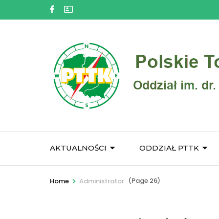
Skip
to
content
(Press
Enter)
AKTUALNOŚCI
ODDZIAŁ PTTK
>
(Page 26)
Home
Administrator