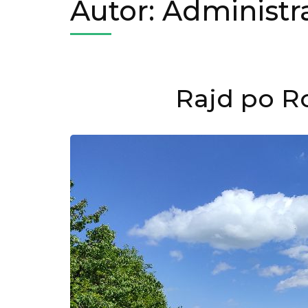
Autor:
Administr
Rajd po R