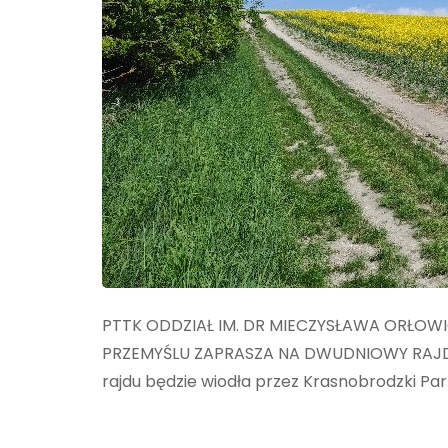
PTTK ODDZIAŁ IM. DR MIECZYSŁAWA ORŁOW
PRZEMYŚLU ZAPRASZA NA DWUDNIOWY RAJD P
rajdu będzie wiodła przez Krasnobrodzki Pa