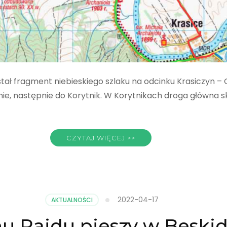
tał fragment niebieskiego szlaku na odcinku Krasiczyn – 
nie, następnie do Korytnik. W Korytnikach droga główna 
CZYTAJ WIĘCEJ >>
2022-04-17
AKTUALNOŚCI
u Rajdu pieszy w Beskid