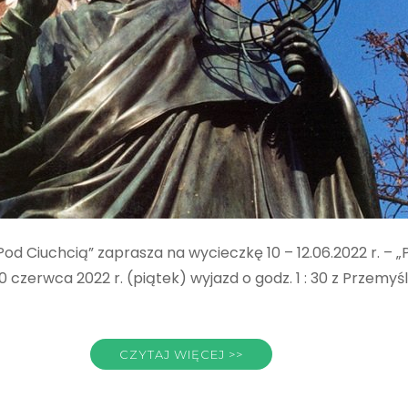
Pod Ciuchcią” zaprasza na wycieczkę 10 – 12.06.2022 r. – 
0 czerwca 2022 r. (piątek) wyjazd o godz. 1 : 30 z Prze
CZYTAJ WIĘCEJ >>