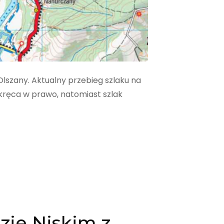
Olszany. Aktualny przebieg szlaku na
skręca w prawo, natomiast szlak
zie Niskim z