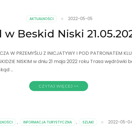
2022-05-05
AKTUALNOŚCI
 w Beskid Niski 21.05.20
ICZA W PRZEMYŚLU Z INICJATYWY I POD PATRONATEM KL
DZIE NISKIM w dniu 21 maja 2022 roku Trasa wędrówki b
skąd …
CZYTAJ WIĘCEJ >>
2022-05-0
LNOŚCI
,
INFORMACJA TURYSTYCZNA
,
SZLAKI